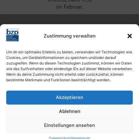
im Februar.
Zustimmung verwalten
KONTAKT
Kanzlei Becker, Zeiler & Partner
Um dir ein optimales Erlebnis zu bieten, verwenden wir Technologien wie
Cookies, um Geräteinformationen zu speichern und/oder darauf
Steuerberatungsgesellschaft mbB
zuzugreifen. Wenn du diesen Technologien zustimmst, können wir Daten
Königstorgraben 3
wie das Surfverhalten oder eindeutige IDs auf dieser Website verarbeiten.
90402 Nürnberg
Wenn du deine Zustimmung nicht erteilst oder zurückziehst, können
bestimmte Merkmale und Funktionen beeinträchtigt werden.
Telefon : 0911 / 393 72 79 – 0
Telefax : 0911 / 393 72 79 – 40
Akzeptieren
kontakt@kanzlei-bzp.com
Ablehnen
www.kanzlei-bzp.com
Zweigniederlassung Bamberg
Einstellungen ansehen
Ottostraße 21
96047 Bamberg
Datenschutz
Impressum