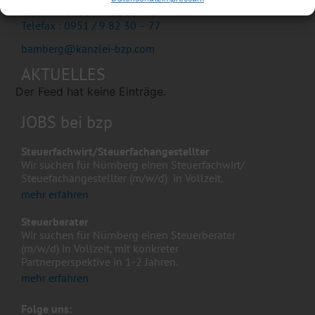
Telefon : 0951 / 9 82 30 – 0
Telefax : 0951 / 9 82 30 – 77
bamberg@kanzlei-bzp.com
AKTUELLES
Der Feed hat keine Einträge.
JOBS bei bzp
Steuerfachwirt/Steuerfachangestellter
Wir suchen für Nürnberg einen Steuerfachwirt/
Steuefachangestellter (m/w/d) in Vollzeit.
mehr erfahren
Steuerberater
Wir suchen für Nürnberg einen Steuerberater
(m/w/d) in Vollzeit, mit konkreter
Partnerperspektive in 1-2 Jahren.
mehr erfahren
Folge uns: