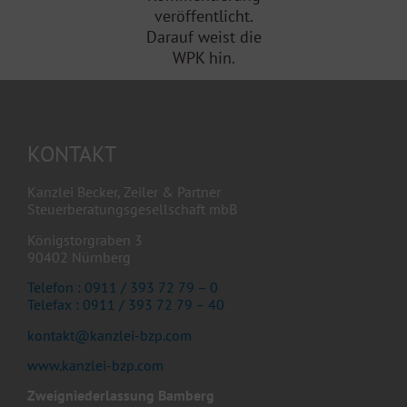
veröffentlicht.
Darauf weist die
WPK hin.
KONTAKT
Kanzlei Becker, Zeiler & Partner
Steuerberatungsgesellschaft mbB
Königstorgraben 3
90402 Nürnberg
Telefon : 0911 / 393 72 79 – 0
Telefax : 0911 / 393 72 79 – 40
kontakt@kanzlei-bzp.com
www.kanzlei-bzp.com
Zweigniederlassung Bamberg