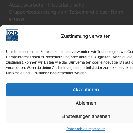
Abzugsverbots - Niederländische
Gruppenbesteuerung vom Tatbestand dieser Norm
erfasst
Zustimmung verwalten
JOBS bei bzp
Um dir ein optimales Erlebnis zu bieten, verwenden wir Technologien wie Co
Steuerfachwirt/Steuerfachangestellter
Geräteinformationen zu speichern und/oder darauf zuzugreifen. Wenn du di
Wir suchen für Nürnberg einen Steuerfachwirt/
zustimmst, können wir Daten wie das Surfverhalten oder eindeutige IDs auf 
Steuefachangestellter (m/w/d) in Vollzeit.
verarbeiten. Wenn du deine Zustimmung nicht erteilst oder zurückziehst, k
mehr erfahren
Merkmale und Funktionen beeinträchtigt werden.
Steuerberater
Wir suchen für Nürnberg einen Steuerberater
Akzeptieren
(m/w/d) in Vollzeit, mit konkreter
Partnerperspektive in 1-2 Jahren.
Ablehnen
mehr erfahren
Einstellungen ansehen
Folge uns:
Datenschutz
Impressum