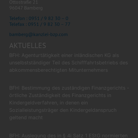
Ottostraße 21
96047 Bamberg
Telefon : 0951 / 9 82 30 – 0
Telefax : 0951 / 9 82 30 – 77
bamberg@kanzlei-bzp.com
AKTUELLES
BFH: Agenturtätigkeit einer inländischen KG als
unselbstständiger Teil des Schifffahrtsbetriebs des
abkommensberechtigten Mitunternehmers
BFH: Bestimmung des zuständigen Finanzgerichts -
örtliche Zuständigkeit des Finanzgerichts in
Kindergeldverfahren, in denen ein
Sozialleistungsträger den Kindergeldanspruch
geltend macht
BFH: Auslegung des in § 4i Satz 1 EStG normierten