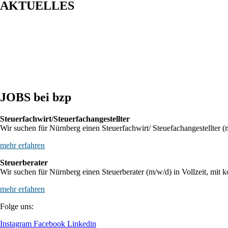
AKTUELLES
Entwurf eines Gesetzes zur Einführung einer Kassenpflicht, zur
BFH: Bestimmung des zuständigen Finanzgerichts - örtliche Zust
BFH: Agenturtätigkeit einer inländischen KG als unselbstständi
JOBS bei bzp
Steuerfachwirt/Steuerfachangestellter
Wir suchen für Nürnberg einen Steuerfachwirt/ Steuefachangestellter (m
mehr erfahren
Steuerberater
Wir suchen für Nürnberg einen Steuerberater (m/w/d) in Vollzeit, mit k
mehr erfahren
Folge uns:
Instagram
Facebook
Linkedin