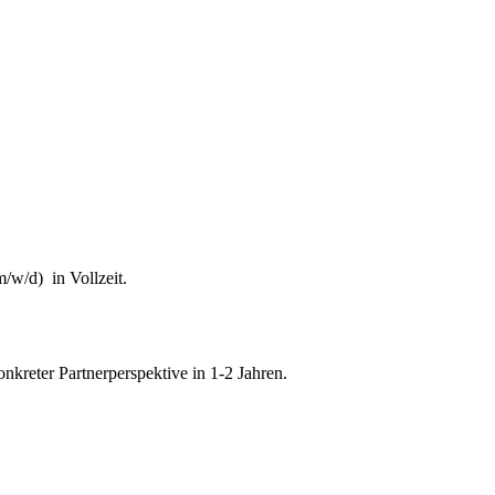
 Bekämpfung von Steuerhinterziehung und zur weiteren Digitalisierung 
ändigkeit des Finanzgerichts in Kindergeldverfahren, in denen ein Soz
ger Teil des Schifffahrtsbetriebs des abkommensberechtigten Mituntern
/w/d) in Vollzeit.
onkreter Partnerperspektive in 1-2 Jahren.