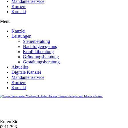
Mandantenservice
Karriere
Kontakt
Menü
Kanzlei
Leistungen
Steuerberatung
Nachfolgeregelung
Konfliktberatung
Gründungsberatung
Gestaltungsberatung
Aktuelles
Digitale Kanzlei
Mandantenservice
Karriere
Kontakt
Rufen Sie uns gerne an
0911 39372790