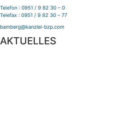
Telefon : 0951 / 9 82 30 – 0
Telefax : 0951 / 9 82 30 – 77
bamberg@kanzlei-bzp.com
AKTUELLES
Entwurf eines Gesetzes zur Einführung einer Kassenpflicht,
zur Bekämpfung von Steuerhinterziehung und zur weiteren
Digitalisierung des Steuerrechts
BFH: Bestimmung des zuständigen Finanzgerichts -
örtliche Zuständigkeit des Finanzgerichts in
Kindergeldverfahren, in denen ein Sozialleistungsträger
den Kindergeldanspruch geltend macht
BFH: Agenturtätigkeit einer inländischen KG als