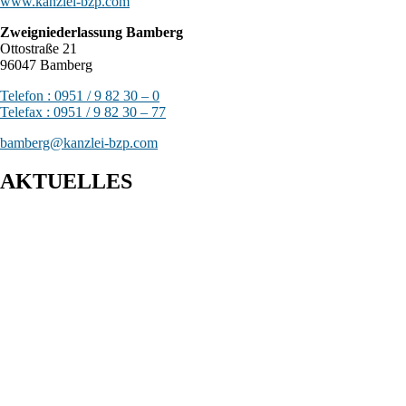
www.kanzlei-bzp.com
Zweigniederlassung Bamberg
Ottostraße 21
96047 Bamberg
Telefon : 0951 / 9 82 30 – 0
Telefax : 0951 / 9 82 30 – 77
bamberg@kanzlei-bzp.com
AKTUELLES
Entwurf eines Gesetzes zur Einführung einer Kassenpflicht, zur
Bekämpfung von Steuerhinterziehung und zur weiteren
Digitalisierung des Steuerrechts
BFH: Bestimmung des zuständigen Finanzgerichts - örtliche
Zuständigkeit des Finanzgerichts in Kindergeldverfahren, in
denen ein Sozialleistungsträger den Kindergeldanspruch geltend
macht
BFH: Agenturtätigkeit einer inländischen KG als
unselbstständiger Teil des Schifffahrtsbetriebs des
abkommensberechtigten Mitunternehmers