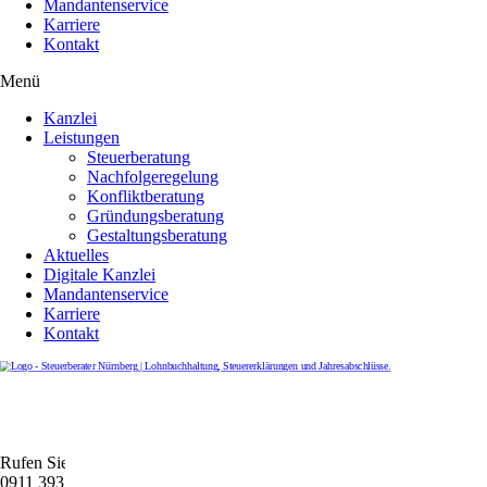
Mandantenservice
Karriere
Kontakt
Menü
Kanzlei
Leistungen
Steuerberatung
Nachfolgeregelung
Konfliktberatung
Gründungsberatung
Gestaltungsberatung
Aktuelles
Digitale Kanzlei
Mandantenservice
Karriere
Kontakt
Rufen Sie uns gerne an
0911 39372790