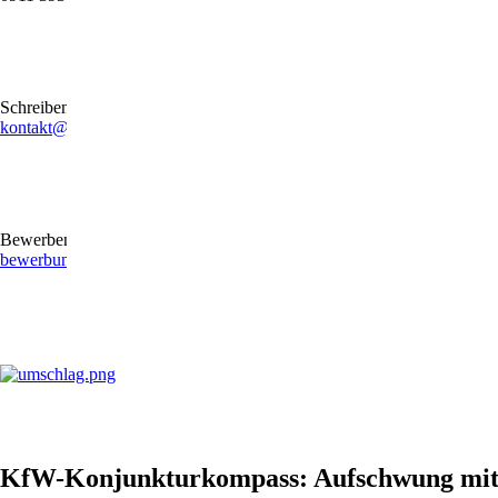
Schreiben Sie uns gerne eine E-Mail
kontakt@stb-becker-zeiler.de
Bewerben Sie sich online oder per E-Mail
bewerbung@stb-becker-zeiler.de
KfW-Konjunkturkompass: Aufschwung mit 