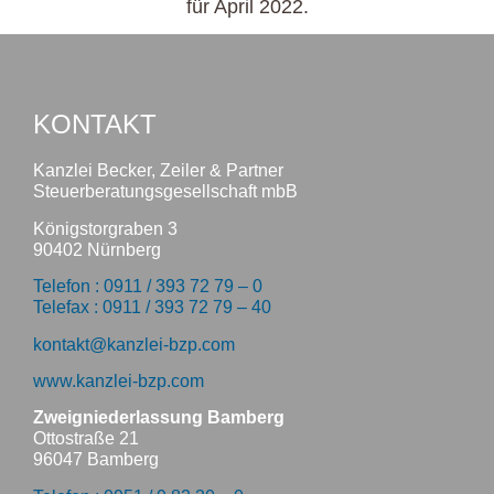
für April 2022.
KONTAKT
Kanzlei Becker, Zeiler & Partner
Steuerberatungsgesellschaft mbB
Königstorgraben 3
90402 Nürnberg
Telefon : 0911 / 393 72 79 – 0
Telefax : 0911 / 393 72 79 – 40
kontakt@kanzlei-bzp.com
www.kanzlei-bzp.com
Zweigniederlassung Bamberg
Ottostraße 21
96047 Bamberg