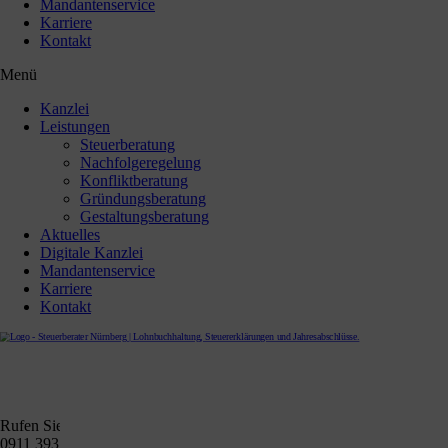
Mandantenservice
Karriere
Kontakt
Menü
Kanzlei
Leistungen
Steuerberatung
Nachfolgeregelung
Konfliktberatung
Gründungsberatung
Gestaltungsberatung
Aktuelles
Digitale Kanzlei
Mandantenservice
Karriere
Kontakt
Rufen Sie uns gerne an
0911 39372790