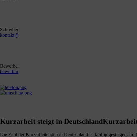
Schreiben Sie uns gerne eine E-Mail
kontakt@stb-becker-zeiler.de
Bewerben Sie sich online oder per E-Mail
bewerbung@stb-becker-zeiler.de
Kurzarbeit steigt in DeutschlandKurzarbeit
Die Zahl der Kurzarbeitenden in Deutschland ist kräftig gestiegen. 