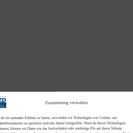
l des Schifffahrtsbetriebs des abkommensberechtigten Mitunternehmers
it des Finanzgerichts in Kindergeldverfahren, in denen ein Soziallei
Niederländische Gruppenbesteuerung vom Tatbestand dieser Norm erfas
Zustimmung verwalten
dir ein optimales Erlebnis zu bieten, verwenden wir Technologien wie Cookies, um
/w/d) in Vollzeit.
äteinformationen zu speichern und/oder darauf zuzugreifen. Wenn du diesen Technologien
timmst, können wir Daten wie das Surfverhalten oder eindeutige IDs auf dieser Website