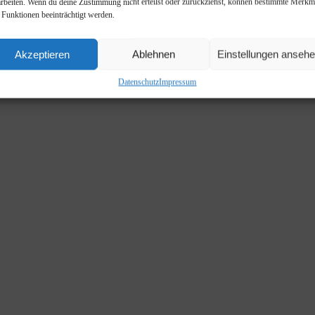
arbeiten. Wenn du deine Zustimmung nicht erteilst oder zurückziehst, können bestimmte Merkm
 Funktionen beeinträchtigt werden.
onkreter Partnerperspektive in 1-2 Jahren.
Akzeptieren
Ablehnen
Einstellungen anseh
Datenschutz
Impressum