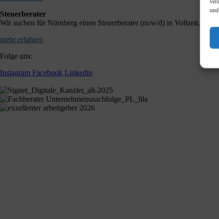
ver
und
Steuerberater
Wir suchen für Nürnberg einen Steuerberater (m/w/d) in Vollzeit, mit k
mehr erfahren
Folge uns:
Instagram
Facebook
Linkedin