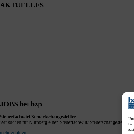
AKTUELLES
BFH: Agenturtätigkeit einer inländischen KG als unselbstständiger Tei
BFH: Bestimmung des zuständigen Finanzgerichts - örtliche Zuständigke
BFH: Auslegung des in § 4i Satz 1 EStG normierten Abzugsverbots - 
JOBS bei bzp
Steuerfachwirt/Steuerfachangestellter
Um 
Wir suchen für Nürnberg einen Steuerfachwirt/ Steuefachangestellter (m
Ger
zus
mehr erfahren