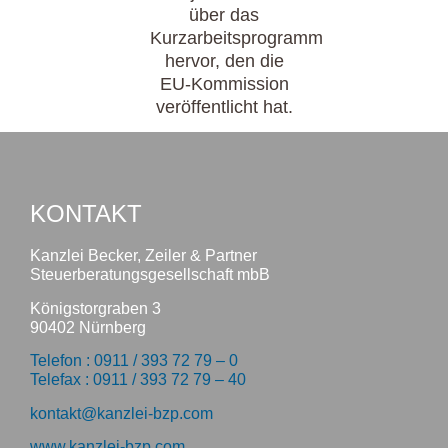
über das
Kurzarbeitsprogramm
hervor, den die
EU-Kommission
veröffentlicht hat.
KONTAKT
Kanzlei Becker, Zeiler & Partner
Steuerberatungsgesellschaft mbB
Königstorgraben 3
90402 Nürnberg
Telefon : 0911 / 393 72 79 – 0
Telefax : 0911 / 393 72 79 – 40
kontakt@kanzlei-bzp.com
www.kanzlei-bzp.com