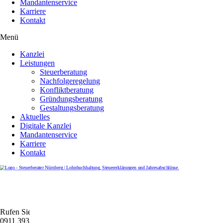
Mandantenservice
Karriere
Kontakt
Menü
Kanzlei
Leistungen
Steuerberatung
Nachfolgeregelung
Konfliktberatung
Gründungsberatung
Gestaltungsberatung
Aktuelles
Digitale Kanzlei
Mandantenservice
Karriere
Kontakt
Rufen Sie uns gerne an
0911 39372790