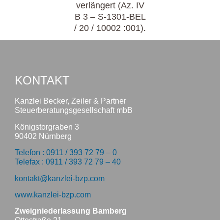
verlängert (Az. IV
B 3 – S-1301-BEL
/ 20 / 10002 :001).
KONTAKT
Kanzlei Becker, Zeiler & Partner
Steuerberatungsgesellschaft mbB
Königstorgraben 3
90402 Nürnberg
Telefon : 0911 / 393 72 79 – 0
Telefax : 0911 / 393 72 79 – 40
kontakt@kanzlei-bzp.com
www.kanzlei-bzp.com
Zweigniederlassung Bamberg