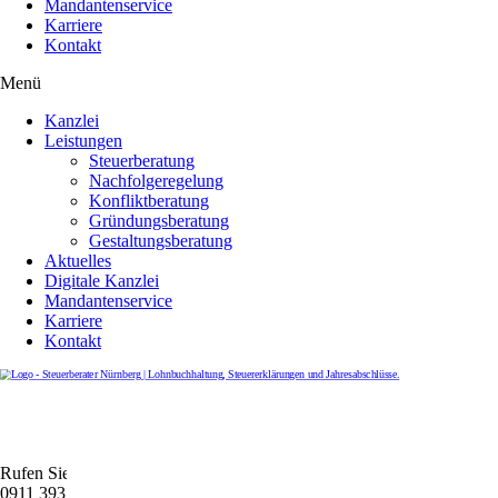
Mandantenservice
Karriere
Kontakt
Menü
Kanzlei
Leistungen
Steuerberatung
Nachfolgeregelung
Konfliktberatung
Gründungsberatung
Gestaltungsberatung
Aktuelles
Digitale Kanzlei
Mandantenservice
Karriere
Kontakt
Rufen Sie uns gerne an
0911 39372790