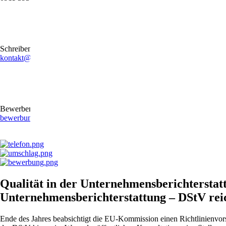
Schreiben Sie uns gerne eine E-Mail
kontakt@stb-becker-zeiler.de
Bewerben Sie sich online oder per E-Mail
bewerbung@stb-becker-zeiler.de
Qualität in der Unternehmensberichterstatt
Unternehmensberichterstattung – DStV reic
Ende des Jahres beabsichtigt die EU-Kommission einen Richtlinienvors