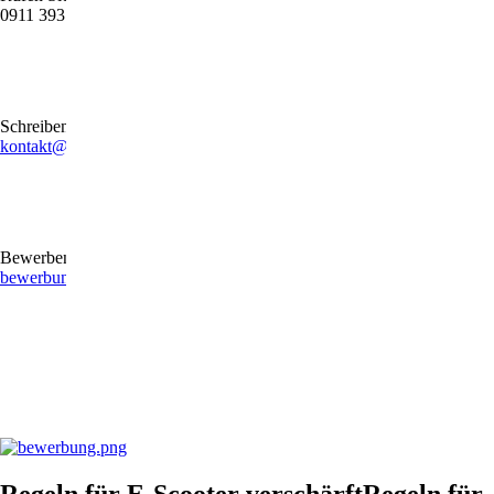
0911 39372790
Schreiben Sie uns gerne eine E-Mail
kontakt@stb-becker-zeiler.de
Bewerben Sie sich online oder per E-Mail
bewerbung@stb-becker-zeiler.de
Regeln für E-Scooter verschärftRegeln für