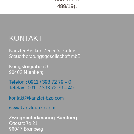
489/19).
KONTAKT
Kanzlei Becker, Zeiler & Partner
Steuerberatungsgesellschaft mbB
Königstorgraben 3
90402 Nürnberg
Telefon : 0911 / 393 72 79 – 0
Telefax : 0911 / 393 72 79 – 40
kontakt@kanzlei-bzp.com
www.kanzlei-bzp.com
Zweigniederlassung Bamberg
Ottostraße 21
96047 Bamberg