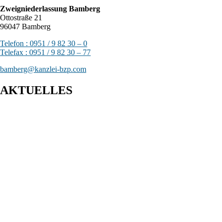
Zweigniederlassung Bamberg
Ottostraße 21
96047 Bamberg
Telefon : 0951 / 9 82 30 – 0
Telefax : 0951 / 9 82 30 – 77
bamberg@kanzlei-bzp.com
AKTUELLES
Entwurf eines Gesetzes zur Einführung einer Kassenpflicht, zur
Bekämpfung von Steuerhinterziehung und zur weiteren
Digitalisierung des Steuerrechts
BFH: Bestimmung des zuständigen Finanzgerichts - örtliche
Zuständigkeit des Finanzgerichts in Kindergeldverfahren, in
denen ein Sozialleistungsträger den Kindergeldanspruch geltend
macht
BFH: Agenturtätigkeit einer inländischen KG als
unselbstständiger Teil des Schifffahrtsbetriebs des
abkommensberechtigten Mitunternehmers