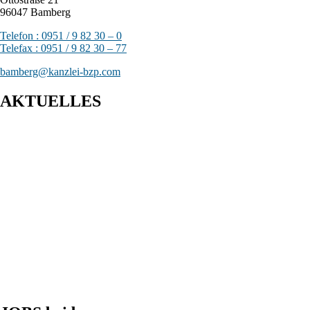
96047 Bamberg
Telefon : 0951 / 9 82 30 – 0
Telefax : 0951 / 9 82 30 – 77
bamberg@kanzlei-bzp.com
AKTUELLES
Entwurf eines Gesetzes zur Einführung einer Kassenpflicht, zur
Bekämpfung von Steuerhinterziehung und zur weiteren
Digitalisierung des Steuerrechts
BFH: Bestimmung des zuständigen Finanzgerichts - örtliche
Zuständigkeit des Finanzgerichts in Kindergeldverfahren, in
denen ein Sozialleistungsträger den Kindergeldanspruch geltend
macht
BFH: Agenturtätigkeit einer inländischen KG als
unselbstständiger Teil des Schifffahrtsbetriebs des
abkommensberechtigten Mitunternehmers