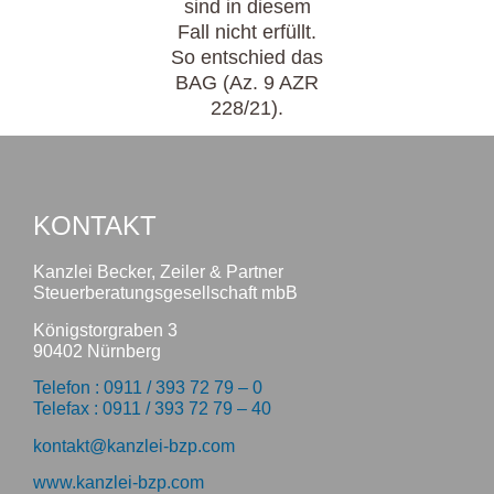
sind in diesem
Fall nicht erfüllt.
So entschied das
BAG (Az. 9 AZR
228/21).
KONTAKT
Kanzlei Becker, Zeiler & Partner
Steuerberatungsgesellschaft mbB
Königstorgraben 3
90402 Nürnberg
Telefon : 0911 / 393 72 79 – 0
Telefax : 0911 / 393 72 79 – 40
kontakt@kanzlei-bzp.com
www.kanzlei-bzp.com