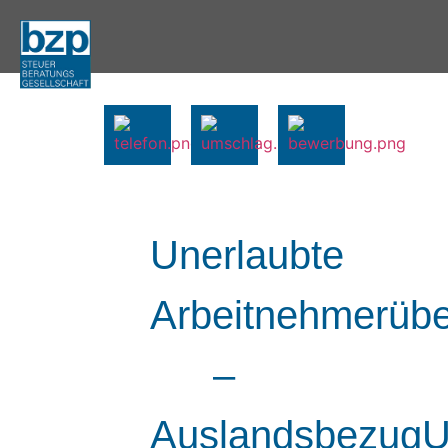
Unerlaubte
Arbeitnehmerübe
–
AuslandsbezugU