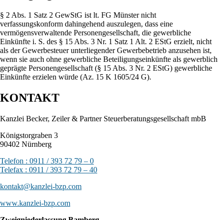
§ 2 Abs. 1 Satz 2 GewStG ist lt. FG Münster nicht
verfassungskonform dahingehend auszulegen, dass eine
vermögensverwaltende Personengesellschaft, die gewerbliche
Einkünfte i. S. des § 15 Abs. 3 Nr. 1 Satz 1 Alt. 2 EStG erzielt, nicht
als der Gewerbesteuer unterliegender Gewerbebetrieb anzusehen ist,
wenn sie auch ohne gewerbliche Beteiligungseinkünfte als gewerblich
geprägte Personengesellschaft (§ 15 Abs. 3 Nr. 2 EStG) gewerbliche
Einkünfte erzielen würde (Az. 15 K 1605/24 G).
KONTAKT
Kanzlei Becker, Zeiler & Partner Steuerberatungsgesellschaft mbB
Königstorgraben 3
90402 Nürnberg
Telefon : 0911 / 393 72 79 – 0
Telefax : 0911 / 393 72 79 – 40
kontakt@kanzlei-bzp.com
www.kanzlei-bzp.com
Zweigniederlassung Bamberg