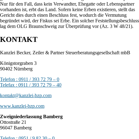
Nur für den Fall, dass kein Verwandter, Ehegatte oder Lebenspartner
vorhanden ist, erbt das Land. Sofern keine Erben existieren, stellt das
Gericht dies durch einen Beschluss fest, wodurch die Vermutung
begründet wird, der Fiskus sei Erbe. Ein solcher Feststellungsbeschluss
lag dem OLG Braunschweig zur Überprüfung vor (Az. 3 W 48/21).
KONTAKT
Kanzlei Becker, Zeiler & Partner Steuerberatungsgesellschaft mbB
Königstorgraben 3
90402 Nürnberg
Telefon : 0911 / 393 72 79 – 0
Telefax : 0911 / 393 72 79 – 40
kontakt@kanzlei-bzp.com
www.kanzlei-bzp.com
Zweigniederlassung Bamberg
Ottostraße 21
96047 Bamberg
Telefon : 0951 / 9 82 30 – 0