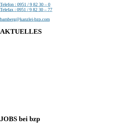
Telefon : 0951 / 9 82 30 – 0
Telefax : 0951 / 9 82 30 – 77
bamberg@kanzlei-bzp.com
AKTUELLES
Entwurf eines Gesetzes zur Einführung einer Kassenpflicht, zur
Bekämpfung von Steuerhinterziehung und zur weiteren
Digitalisierung des Steuerrechts
BFH: Bestimmung des zuständigen Finanzgerichts - örtliche
Zuständigkeit des Finanzgerichts in Kindergeldverfahren, in
denen ein Sozialleistungsträger den Kindergeldanspruch geltend
macht
BFH: Agenturtätigkeit einer inländischen KG als
unselbstständiger Teil des Schifffahrtsbetriebs des
abkommensberechtigten Mitunternehmers
JOBS bei bzp