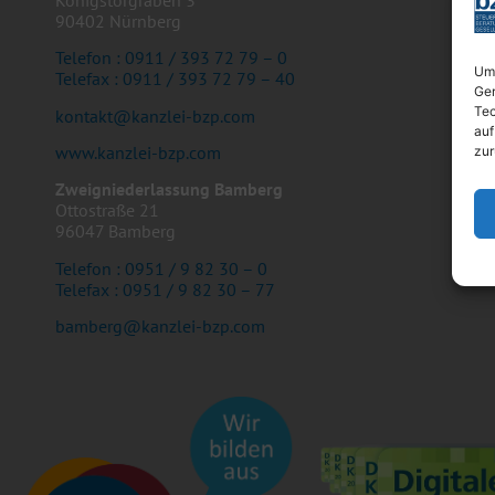
90402 Nürnberg
Telefon : 0911 / 393 72 79 – 0
Um 
Telefax : 0911 / 393 72 79 – 40
Ger
Tec
kontakt@kanzlei-bzp.com
auf
www.kanzlei-bzp.com
zur
Zweigniederlassung Bamberg
Ottostraße 21
96047 Bamberg
Telefon : 0951 / 9 82 30 – 0
Telefax : 0951 / 9 82 30 – 77
bamberg@kanzlei-bzp.com