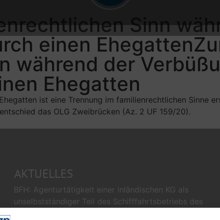
ienrechtlichen Sinn wä
durch einen EhegattenZ
inn während der Verbüßu
einen Ehegatten
Ehegatten ist eine Trennung im familienrechtlichen Sinne 
 entschied das OLG Zweibrücken (Az. 2 UF 159/20).
AKTUELLES
BFH: Agenturtätigkeit einer inländischen KG als
unselbstständiger Teil des Schifffahrtsbetriebs des
abkommensberechtigten Mitunternehmers