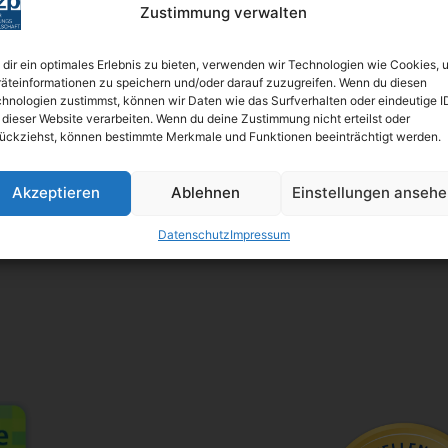
Zustimmung verwalten
BFH: Bestimmung des zuständigen Finanzgerichts -
dir ein optimales Erlebnis zu bieten, verwenden wir Technologien wie Cookies, 
örtliche Zuständigkeit des Finanzgerichts in
äteinformationen zu speichern und/oder darauf zuzugreifen. Wenn du diesen
Kindergeldverfahren, in denen ein
hnologien zustimmst, können wir Daten wie das Surfverhalten oder eindeutige I
Sozialleistungsträger den Kindergeldanspruch geltend
 dieser Website verarbeiten. Wenn du deine Zustimmung nicht erteilst oder
ückziehst, können bestimmte Merkmale und Funktionen beeinträchtigt werden.
macht
Akzeptieren
Ablehnen
Einstellungen anseh
BFH: Auslegung des in § 4i Satz 1 EStG normierten
Abzugsverbots - Niederländische Gruppenbesteuerung
Datenschutz
Impressum
vom Tatbestand dieser Norm erfasst