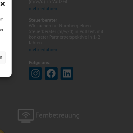
(m/w/d) in Vollzeit.
mehr erfahren
um
Steuerberater
Wir suchen für Nürnberg einen
Ds
Steuerberater (m/w/d) in Vollzeit, mit
konkreter Partnerperspektive in 1-2
Jahren.
mehr erfahren
en
Folge uns:
Fernbetreuung