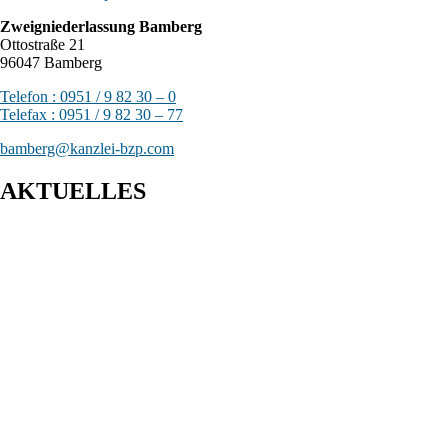
Zweigniederlassung Bamberg
Ottostraße 21
96047 Bamberg
Telefon : 0951 / 9 82 30 – 0
Telefax : 0951 / 9 82 30 – 77
bamberg@kanzlei-bzp.com
AKTUELLES
BFH: Agenturtätigkeit einer inländischen KG als
unselbstständiger Teil des Schifffahrtsbetriebs des
abkommensberechtigten Mitunternehmers
BFH: Bestimmung des zuständigen Finanzgerichts - örtliche
Zuständigkeit des Finanzgerichts in Kindergeldverfahren, in
denen ein Sozialleistungsträger den Kindergeldanspruch geltend
macht
BFH: Auslegung des in § 4i Satz 1 EStG normierten
Abzugsverbots - Niederländische Gruppenbesteuerung vom
Tatbestand dieser Norm erfasst